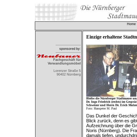
Home
Einzige erhaltene Stadt
sponsored by:
Fachgeschäft für
Verwandlungsmöbel
Lorenzer Straße 5
90402 Nürnberg
Bleibe die Nürnberger Stadtmauer una
Dr. Ingo Friedrich (rechts) im Gesprä
Schweizer und Herrn Dr. Erich Mulzer
Foto: Hanspeter M. Paul
Das Dunkel der Geschicht
Blick zurück, denn es gib
Aufzeichnung über die Gr
Noris (Nürnberg). Die Fr
damals tiefen, undurchdr