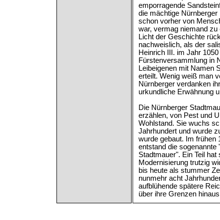
emporragende Sandsteinf
die mächtige Nürnberger 
schon vorher von Mensc
war, vermag niemand zu e
Licht der Geschichte rüc
nachweislich, als der sal
Heinrich III. im Jahr 1050
Fürstenversammlung in N
Leibeigenen mit Namen Si
erteilt. Wenig weiß man v
Nürnberger verdanken ihr
urkundliche Erwähnung un
Die Nürnberger Stadtmaue
erzählen, von Pest und U
Wohlstand. Sie wuchs sch
Jahrhundert und wurde z
wurde gebaut. Im frühen 
entstand die sogenannte "
Stadtmauer". Ein Teil hat 
Modernisierung trutzig wi
bis heute als stummer Ze
nunmehr acht Jahrhunder
aufblühende spätere Rei
über ihre Grenzen hinaus